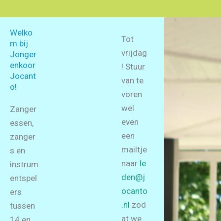
Welko
Tot
m bij
vrijdag
Jonger
enkoor
! Stuur
Jocant
van te
o!
voren
wel
Zanger
even
essen,
een
zanger
mailtje
s en
naar
le
instrum
den@j
entspel
ocanto
ers
.nl
zod
tussen
at we
14 en