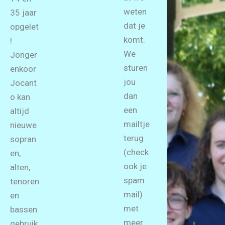
weten
35 jaar
dat je
opgelet
komt.
!
We
Jonger
sturen
enkoor
jou
Jocant
dan
o kan
een
altijd
mailtje
nieuwe
terug
sopran
(check
en,
ook je
alten,
spam
tenoren
mail)
en
met
bassen
meer
gebruik