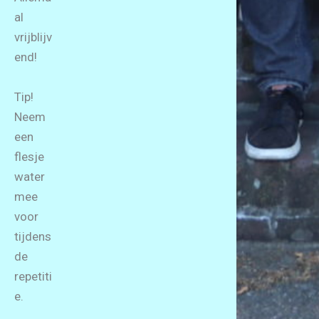
al
vrijblijv
end!
Tip!
Neem
een
flesje
water
mee
voor
tijdens
de
repetiti
e.